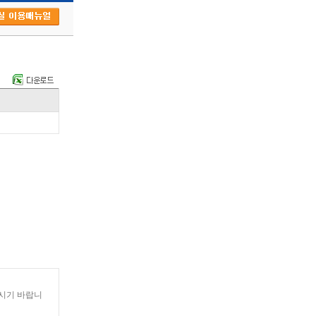
홈페이지
109).pdf
http://www.leading.co.kr/contents/customer/guide/feeOrder
하시기 바랍니