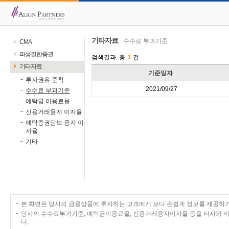
기타자료
수수료 부과기준
CMA
파생결합증권
검색결과: 총
1
건
기타자료
회사코드
회사명
기준일자
투자권유 준칙
A03043
리딩투자증권
2021/09/27
수수료 부과기준
예탁금 이용료율
신용거래융자 이자율
예탁증권담보 융자 이
자율
기타
본 화면은 당사의 금융상품에 투자하는 고객에게 보다 손쉽게 정보를 제공하
당사의 수수료부과기준, 예탁금이용료율, 신용거래융자이자율 등을 타사와 비교하고자 
다.