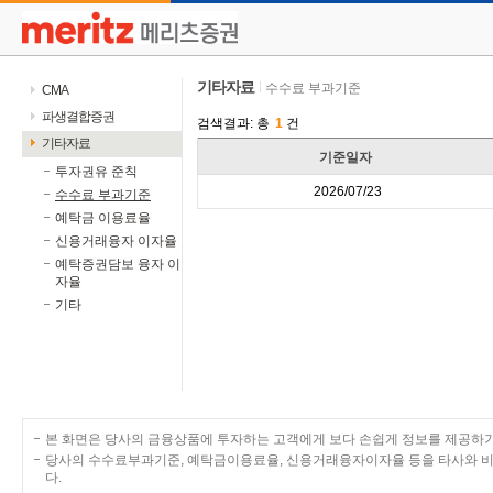
기타자료
수수료 부과기준
CMA
파생결합증권
검색결과: 총
1
건
기타자료
회사코드
회사명
기준일자
투자권유 준칙
A03022
메리츠증권
2026/07/23
수수료 부과기준
예탁금 이용료율
신용거래융자 이자율
예탁증권담보 융자 이
자율
기타
본 화면은 당사의 금융상품에 투자하는 고객에게 보다 손쉽게 정보를 제공하
당사의 수수료부과기준, 예탁금이용료율, 신용거래융자이자율 등을 타사와 비교하고자 
다.