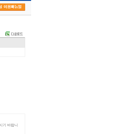
홈페이지
df
http://home.imeritz.com/svcinfo/DealFeeTax.do
하시기 바랍니