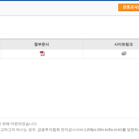
파일명
서버경로
첨부문서
원본문서파일명
사이트링크
1e8761fba739f672-6a59347119eda3e768b-4488-20260723160555.pdf
/fsfile/report/distribution/2026/2RA0300
메리츠증권 수수료율(26.07.23).p
기 위해 마련되었습니다.
하시는 경우, 금융투자협회 전자공시서비스(https://dis.kofia.or.kr)를 방문